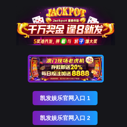

赛事，超清直播，不错过每一个精彩瞬间！
u sai shi chao qing zhi bo bu
ji qi
o mei yi ge jing cai shun jian